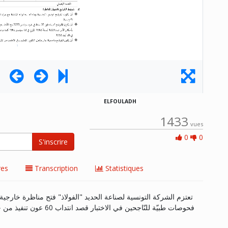
ELFOULADH
1433
vues
0 Aime
0
0
S'inscrire
es
Transcription
Statistiques
تعتزم الشركة التونسية لصناعة الحديد "الفولاذ" فتح مناظرة خارجي
فحوصات طبيّة للنّاجحين في