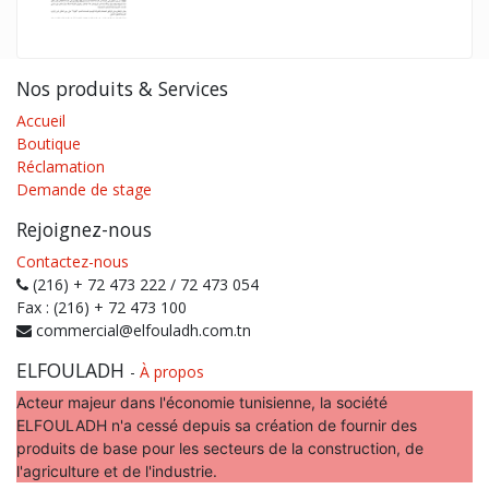
Nos produits & Services
Accueil
Boutique
Réclamation
Demande de stage
Rejoignez-nous
Contactez-nous
(216) + 72 473 222 / 72 473 054
Fax : (216) + 72 473 100
commercial@elfouladh.com.tn
ELFOULADH
-
À propos
Acteur majeur dans l'économie tunisienne, la société
ELFOULADH n'a cessé depuis sa création de fournir des
produits de base pour les secteurs de la construction, de
l'agriculture et de l'industrie.